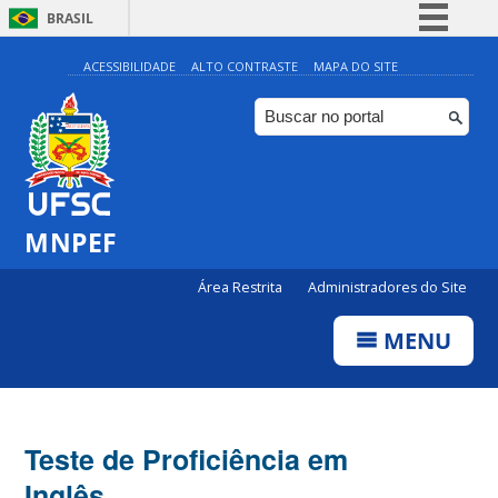
BRASIL
Simplifique!
ACESSIBILIDADE
ALTO CONTRASTE
MAPA DO SITE
Comunica BR
Participe
Acesso à informação
Legislação
MNPEF
Canais
Área Restrita
Administradores do Site
MENU
Teste de Proficiência em
Inglês