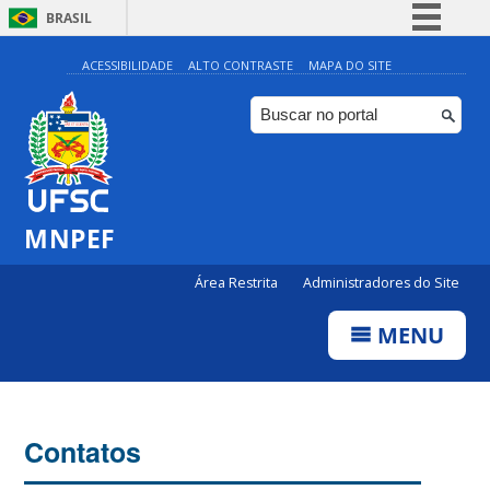
BRASIL
Simplifique!
ACESSIBILIDADE
ALTO CONTRASTE
MAPA DO SITE
Comunica BR
Participe
Acesso à informação
Legislação
MNPEF
Canais
Área Restrita
Administradores do Site
MENU
Contatos