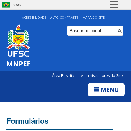
BRASIL
Simplifique!
ACESSIBILIDADE
ALTO CONTRASTE
MAPA DO SITE
Comunica BR
Participe
Acesso à informação
Legislação
MNPEF
Canais
Área Restrita
Administradores do Site
MENU
Formulários