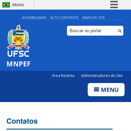
BRASIL
Simplifique!
ACESSIBILIDADE
ALTO CONTRASTE
MAPA DO SITE
Comunica BR
Participe
Acesso à informação
Legislação
MNPEF
Canais
Área Restrita
Administradores do Site
MENU
Contatos